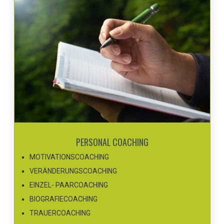
PERSONAL COACHING
MOTIVATIONSCOACHING
VERÄNDERUNGSCOACHING
EINZEL- PAARCOACHING
BIOGRAFIECOACHING
TRAUERCOACHING