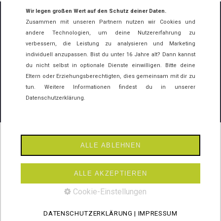
Wir legen großen Wert auf den Schutz deiner Daten.
Zusammen mit unseren Partnern nutzen wir Cookies und
LASS UNS DEN STEIN INS ROLLEN BRINGEN
andere Technologien, um deine Nutzererfahrung zu
verbessern, die Leistung zu analysieren und Marketing
⁣
individuell anzupassen. Bist du unter 16 Jahre alt? Dann kannst
KLICK
MICH
du nicht selbst in optionale Dienste einwilligen. Bitte deine
Eltern oder Erziehungsberechtigten, dies gemeinsam mit dir zu
tun. Weitere Informationen findest du in unserer
Datenschutzerklärung.
ALLE ABLEHNEN
ALLE AKZEPTIEREN
STARTSEITE
IMPRESSUM
DATENSCHUTZ
BARRIEREFREIHEIT
Cookie-Einstellungen
E-MAIL DATENSCHUTZERKLÄRUNG
made by media allgäu
© 2026 prof dr HANSTEIN
DATENSCHUTZERKLÄRUNG
|
IMPRESSUM